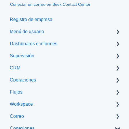
Conectar un correo en Beex Contact Center
Registro de empresa
Menú de usuario
Dashboards e informes
Seguridad y permisos
Supervisión
Equipo de trabajo
Dashboards
CRM
Reportes
Monitoreo de usuarios
Operaciones
Visor de colas
Contactos
Flujos
Grabaciones
Gestor de tickets
Empresas
Workspace
Importaciones
Campañas
Formularios
Correo
Plantillas
Estrategias
Chatbots
Vista de Workspace
Conexiones
Colas
IVR Operador automático
Gestión de interacciones desde Workspace
Gestor de correos